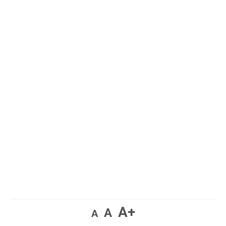
A+
A
A