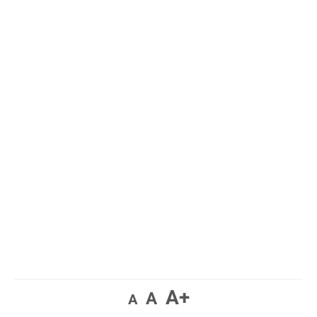
A+
A
A