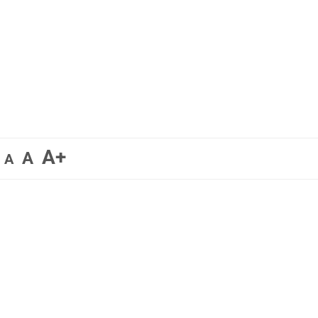
A+
A
A