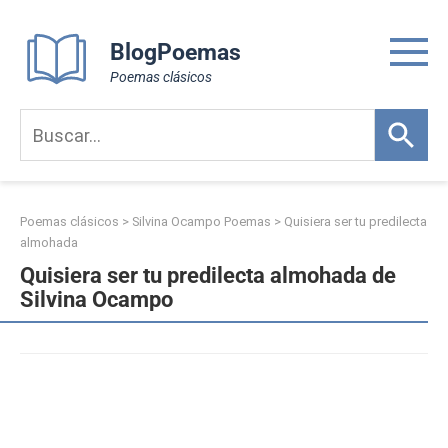
Skip
to
BlogPoemas
content
Poemas clásicos
Poemas clásicos
>
Silvina Ocampo Poemas
>
Quisiera ser tu predilecta
almohada
Quisiera ser tu predilecta almohada de
Silvina Ocampo