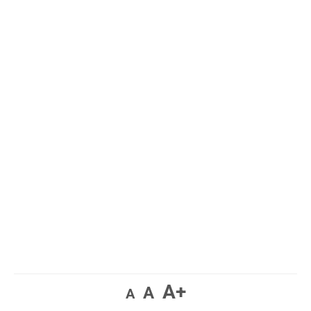
A+
A
A