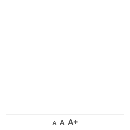
A+
A
A