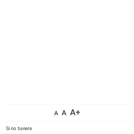
A+
A
A
Si no tuviera