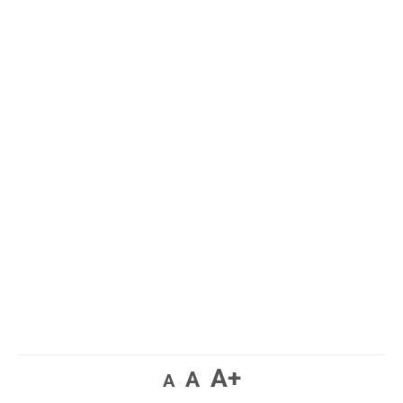
A+
A
A