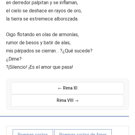
en derredor palpitan y se inflaman,
el cielo se deshace en rayos de oro,
la tierra se estremece alborozada.
Oigo flotando en olas de armonías,
rumor de besos y batir de alas;
mis párpados se cierran… ?¿Qué sucede?
¿Dime?
?¡Silencio! ¡Es el amor que pasa!
← Rima XI
Rima VIII →
Poemas cortos
Poemas cortos de Amor