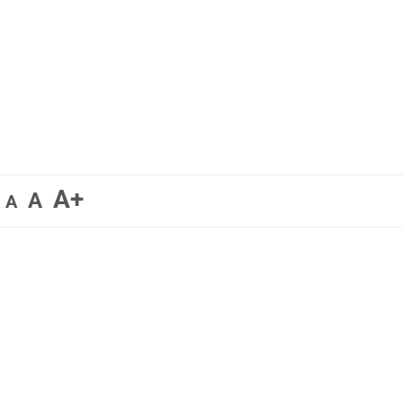
A+
A
A