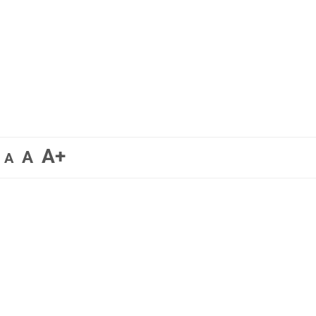
A+
A
A