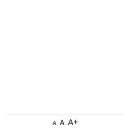
A+
A
A