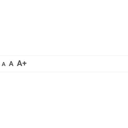
A+
A
A
.