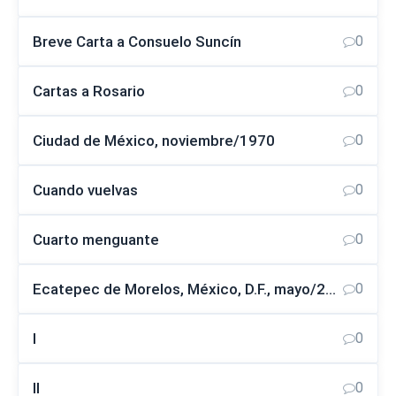
Breve Carta a Consuelo Suncín
0
Cartas a Rosario
0
Ciudad de México, noviembre/1970
0
Cuando vuelvas
0
Cuarto menguante
0
Ecatepec de Morelos, México, D.F., mayo/2002
0
I
0
II
0