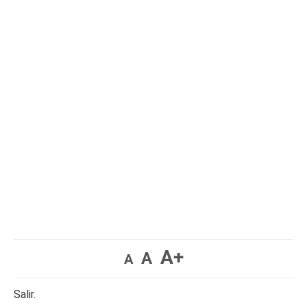
A+
A
A
Salir.