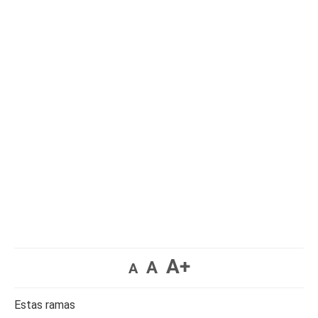
A+
A
A
Estas ramas