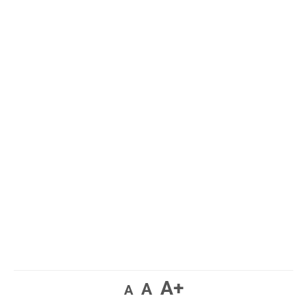
A+
A
A