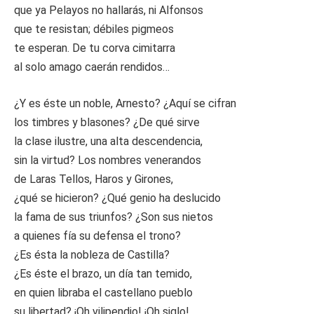
que ya Pelayos no hallarás, ni Alfonsos
que te resistan; débiles pigmeos
te esperan. De tu corva cimitarra
al solo amago caerán rendidos…
¿Y es éste un noble, Arnesto? ¿Aquí se cifran
los timbres y blasones? ¿De qué sirve
la clase ilustre, una alta descendencia,
sin la virtud? Los nombres venerandos
de Laras Tellos, Haros y Girones,
¿qué se hicieron? ¿Qué genio ha deslucido
la fama de sus triunfos? ¿Son sus nietos
a quienes fía su defensa el trono?
¿Es ésta la nobleza de Castilla?
¿Es éste el brazo, un día tan temido,
en quien libraba el castellano pueblo
su libertad? ¡Oh vilipendio! ¡Oh siglo!