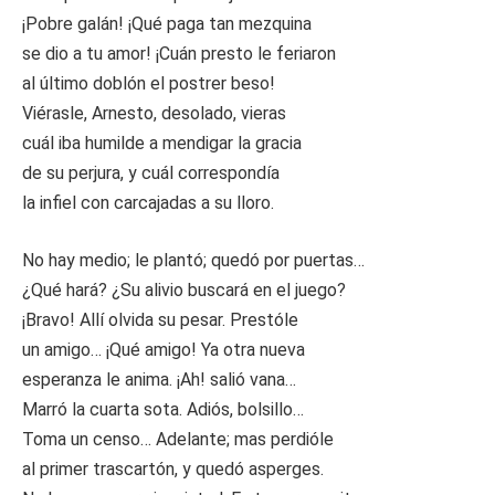
¡Pobre galán! ¡Qué paga tan mezquina
se dio a tu amor! ¡Cuán presto le feriaron
al último doblón el postrer beso!
Viérasle, Arnesto, desolado, vieras
cuál iba humilde a mendigar la gracia
de su perjura, y cuál correspondía
la infiel con carcajadas a su lloro.
No hay medio; le plantó; quedó por puertas…
¿Qué hará? ¿Su alivio buscará en el juego?
¡Bravo! Allí olvida su pesar. Prestóle
un amigo… ¡Qué amigo! Ya otra nueva
esperanza le anima. ¡Ah! salió vana…
Marró la cuarta sota. Adiós, bolsillo…
Toma un censo… Adelante; mas perdióle
al primer trascartón, y quedó asperges.