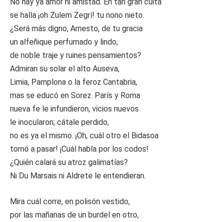
No hay ya amor ni amistad. En tan gran cuita
se halla ¡oh Zulem Zegrí! tu nono nieto.
¿Será más digno, Arnesto, de tu gracia
un alfeñique perfumado y lindo,
de noble traje y ruines pensamientos?
Admiran su solar el alto Auseva,
Limia, Pamplona o la feroz Cantabria,
mas se educó en Sorez. París y Roma
nueva fe le infundieron, vicios nuevos
le inocularon; cátale perdido,
no es ya el mismo. ¡Oh, cuál otro el Bidasoa
tornó a pasar! ¡Cuál habla por los codos!
¿Quién calará su atroz galimatías?
Ni Du Marsais ni Aldrete le entendieran.
Mira cuál corre, en polisón vestido,
por las mañanas de un burdel en otro,