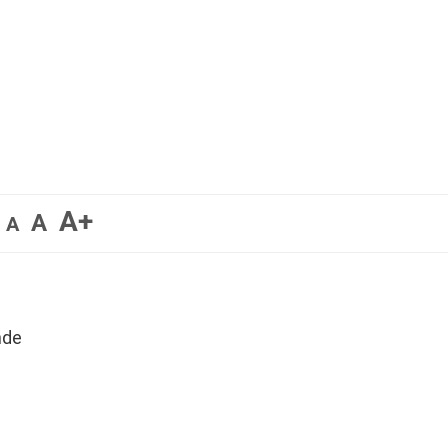
A+
A
A
nde