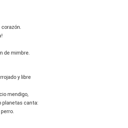
l corazón.
a!
lón de mimbre.
rrojado y libre
ucio mendigo,
o planetas canta:
 perro.