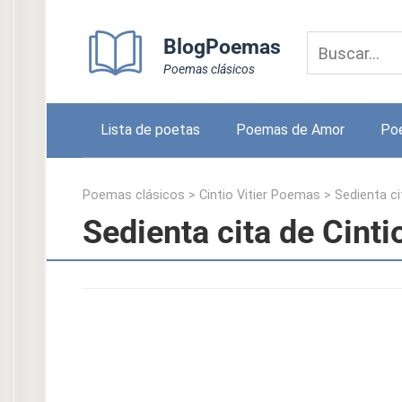
Skip
to
BlogPoemas
content
Poemas clásicos
Lista de poetas
Poemas de Amor
Po
Poemas clásicos
>
Cintio Vitier Poemas
>
Sedienta ci
Sedienta cita de Cintio