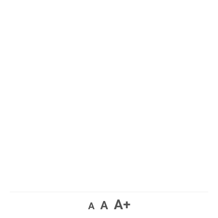
A+
A
A