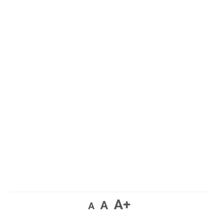
A+
A
A