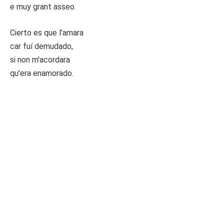
e muy grant asseo.
Cierto es que l′amara
car fuí demudado,
si non m′acordara
qu′era enamorado.