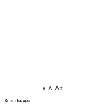
A+
A
A
Si miro tus ojos,