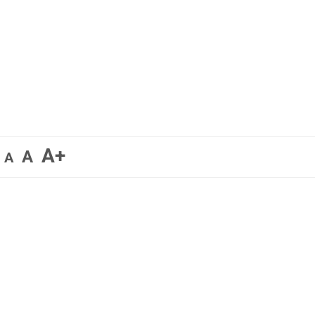
A+
A
A