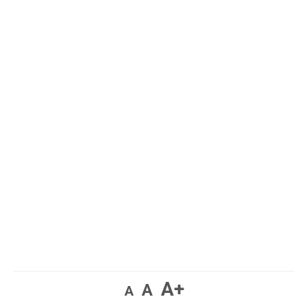
A+
A
A