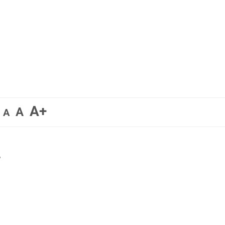
A+
A
A
,