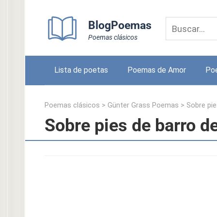
Skip
to
BlogPoemas
content
Poemas clásicos
Lista de poetas
Poemas de Amor
Po
Poemas clásicos
>
Günter Grass Poemas
>
Sobre pie
Sobre pies de barro d