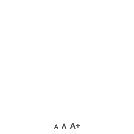
A+
A
A