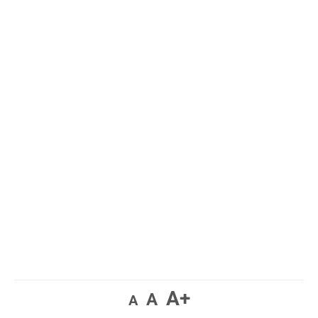
A+
A
A