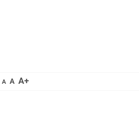
A+
A
A