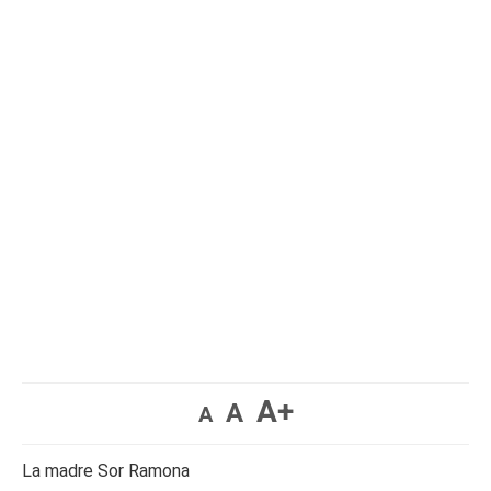
A+
A
A
La madre Sor Ramona