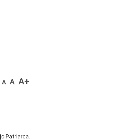
A+
A
A
jo Patriarca.