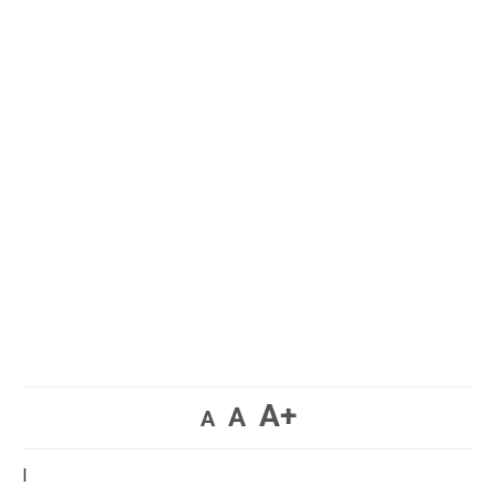
A+
A
A
I