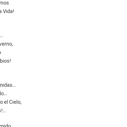
emos
 Vida!
s…
verno,
o
bios!
rnidas…
elo…
 el Cielo,
s!…
rmido