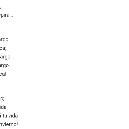
,
spira…
argo
ca;
largo…
argo,
ca!
o;
ida
 tu vida
nvierno!