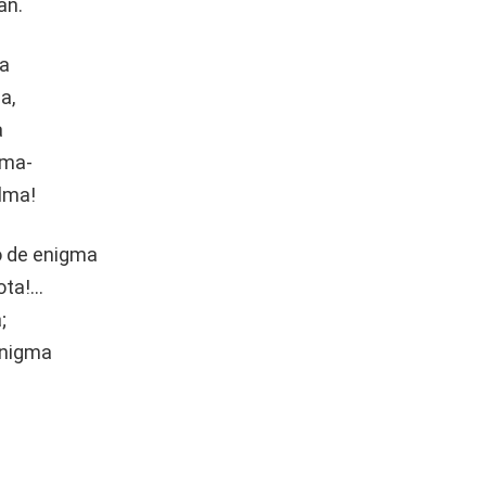
an.
ma
a,
a
ema-
lma!
o de enigma
ota!…
;
enigma
!