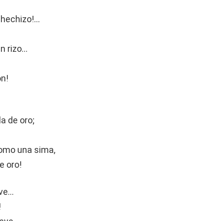
 hechizo!…
n rizo…
ón!
a de oro;
omo una sima,
e oro!
eve…
!