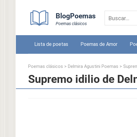
Skip
to
BlogPoemas
content
Poemas clásicos
Lista de poetas
Poemas de Amor
Po
Poemas clásicos
>
Delmira Agustini Poemas
>
Suprem
Supremo idilio de Del