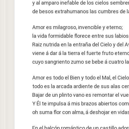
y al amparo inefable de los cielos sembr
de besos extrahumanos las cumbres de la
Amor es milagroso, invencible y eterno;
la vida formidable florece entre sus labio
Raiz nutrida en la entraña del Cielo y del A
viene á dar á la tierra el fuerte fruto etern
cuyo sangriento zumo se bebe á cuatro la
Amor es todo el Bien y todo el Mal, el Cielo
todo es la arcada ardiente de sus alas ce
Bajar de un plinto vano es remontar el vu
Y Él te impulsa á mis brazos abiertos como
oh suma flor con alma, á deshojar en vida
En el balcón romántico de un castillo ado