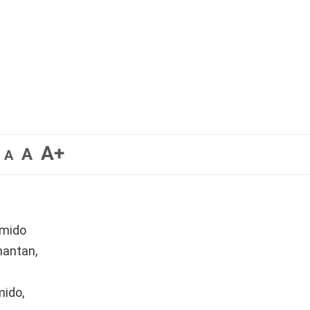
A+
A
A
rmido
mantan,
mido,