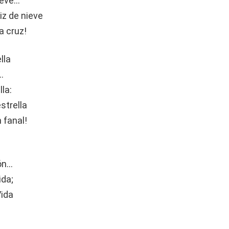
reve…
iz de nieve
a cruz!
lla
…
la:
strella
 fanal!
ión…
ida;
Vida