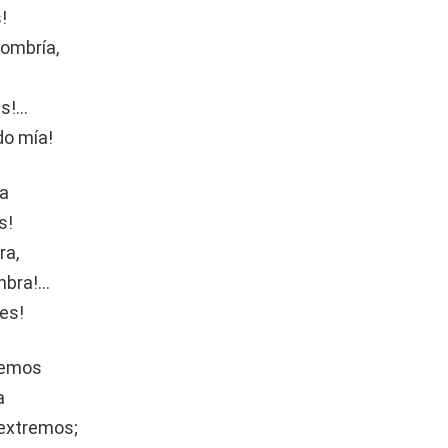
!
sombría,
as!…
do mía!
ra
s!
ra,
mbra!…
es!
remos
a
 extremos;