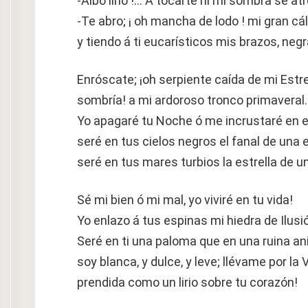
-Albo lirio !… A tocarte ni mi sombra se at
-Te abro; ¡ oh mancha de lodo ! mi gran cál
y tiendo á ti eucarísticos mis brazos, negr
Enróscate; ¡oh serpiente caída de mi Estre
sombría! a mi ardoroso tronco primaveral
Yo apagaré tu Noche ó me incrustaré en el
seré en tus cielos negros el fanal de una e
seré en tus mares turbios la estrella de un
Sé mi bien ó mi mal, yo viviré en tu vida!
Yo enlazo á tus espinas mi hiedra de Ilus
Seré en ti una paloma que en una ruina an
soy blanca, y dulce, y leve; llévame por la 
prendida como un lirio sobre tu corazón!