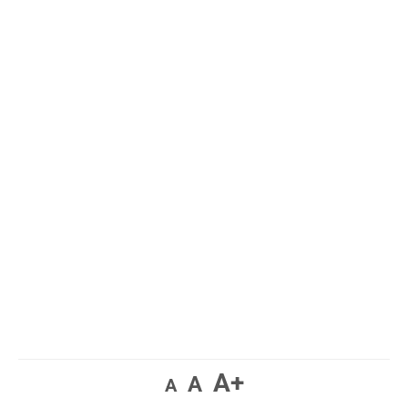
A+
A
A