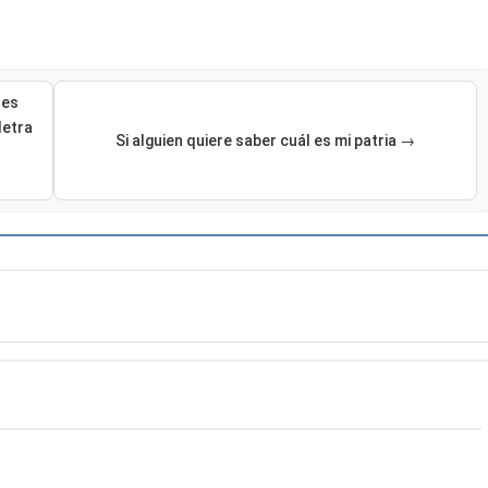
les
letra
Si alguien quiere saber cuál es mi patria →