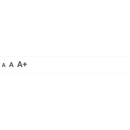
A+
A
A