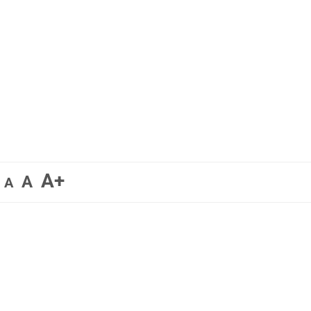
A+
A
A