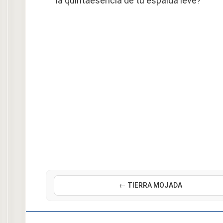
la quintaesencia de tu espalda leve?
← TIERRA MOJADA