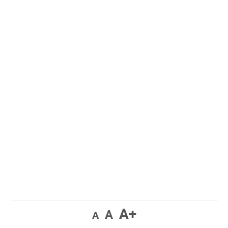
A+
A
A