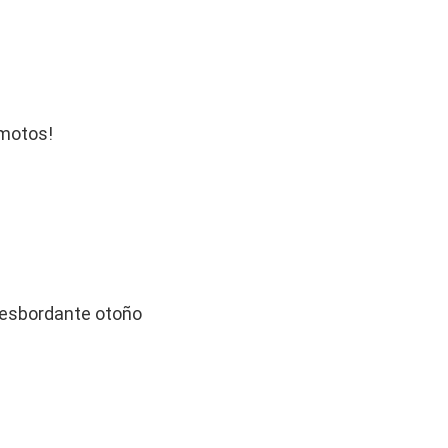
emotos!
 desbordante otoño