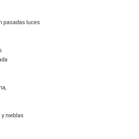
n pasadas luces
s
ada
ma,
 y nieblas