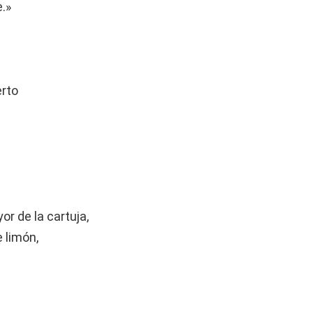
.»
rto
r de la cartuja,
 limón,