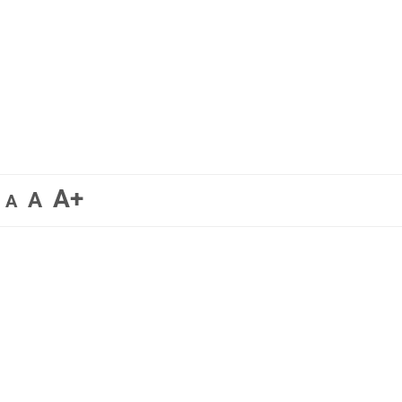
A+
A
A