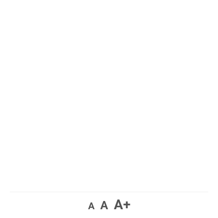
A+
A
A