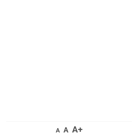
A+
A
A