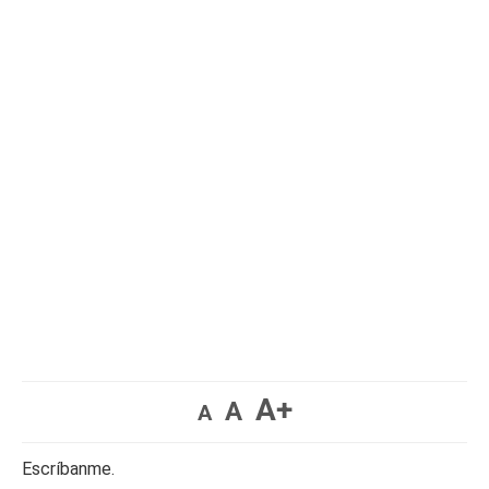
A+
A
A
Escríbanme.