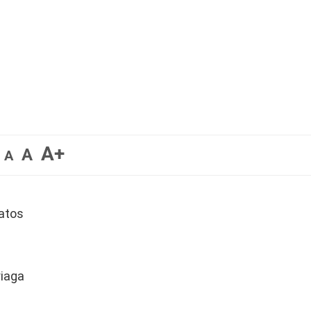
A+
A
A
patos
riaga