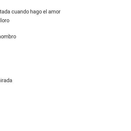
pitada cuando hago el amor
lloro
 hombro
mirada