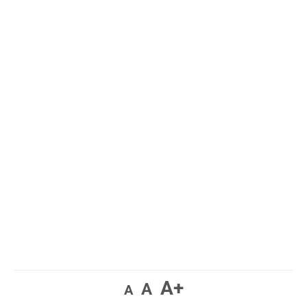
A+
A
A