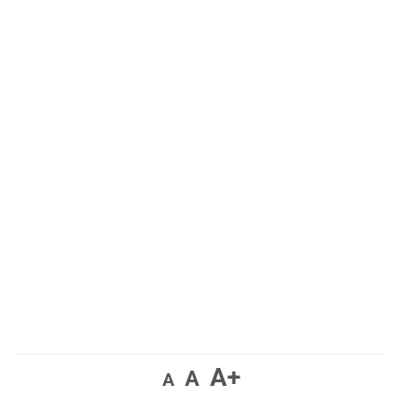
A+
A
A