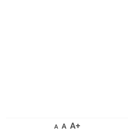
A+
A
A