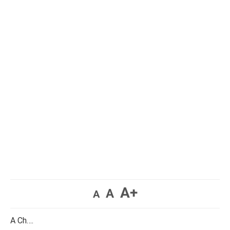
A+
A
A
A Ch….