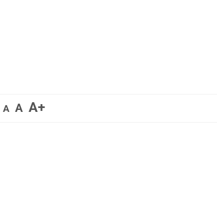
A+
A
A