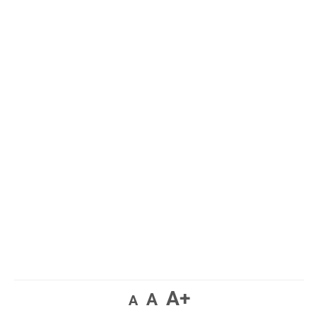
A+
A
A