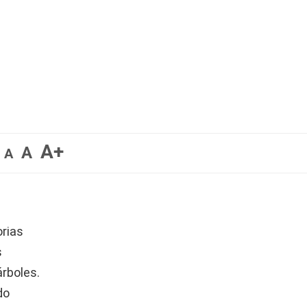
A+
A
A
orias
s
rboles.
do