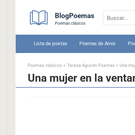
Skip
to
BlogPoemas
content
Poemas clásicos
Lista de poetas
Poemas de Amor
Po
Poemas clásicos
>
Teresa Agustín Poemas
>
Una muj
Una mujer en la venta