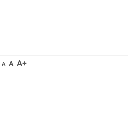
A+
A
A