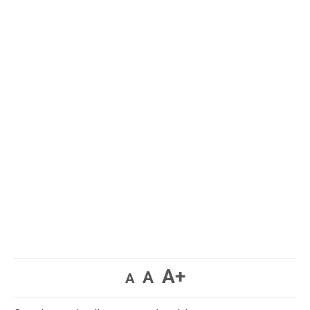
A+
A
A