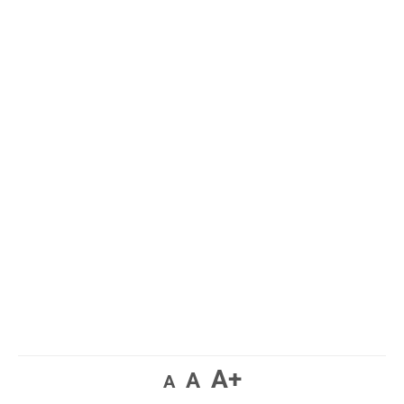
A+
A
A